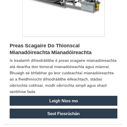
Preas Scagaire Do Thionscal
Mianadóireachta Mianadóireachta
Is trealamh díhiodráitithe é preas scagaire mianadóireachta
atá deartha don tionscal mianadóireachta agus mianraí.
Bhuaigh sé bhfabhar go leor cuideachtaí mianadóireachta
as a fheidhmíocht díhiodráitithe éifeachtach, stádas
oibríochta cobhsaí, modh oibríochta simplí agus shaol
seirbhíse fada.
Leigh Nios mo
Seol Fiosrúchán