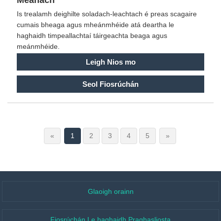
Is trealamh deighilte soladach-leachtach é preas scagaire
cumais bheaga agus mheánmhéide atá deartha le
haghaidh timpeallachtaí táirgeachta beaga agus
meánmhéide.
Leigh Nios mo
Seol Fiosrúchán
«
1
2
3
4
5
»
Glaoigh orainn
Fiosrúchán Le haghaidh Praghasliosta