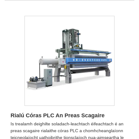
Rialú Córas PLC An Preas Scagaire
Is trealamh deighilte soladach-leachtach éifeachtach é an
preas scagaire rialaithe córas PLC a chomhcheanglaíonn
teicneolaíocht uathoibrithe tionsclaíoch nua-aimseartha le