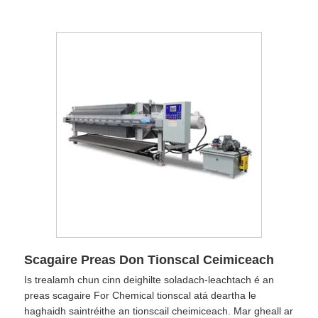
Scagaire Preas Don Tionscal Ceimiceach
Is trealamh chun cinn deighilte soladach-leachtach é an
preas scagaire For Chemical tionscal atá deartha le
haghaidh saintréithe an tionscail cheimiceach. Mar gheall ar