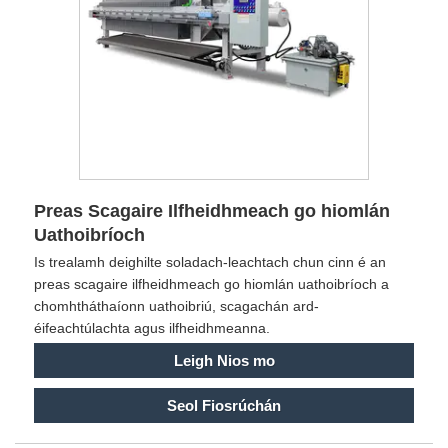
Preas Scagaire Ilfheidhmeach go hiomlán
Uathoibríoch
Is trealamh deighilte soladach-leachtach chun cinn é an
preas scagaire ilfheidhmeach go hiomlán uathoibríoch a
chomhtháthaíonn uathoibriú, scagachán ard-
éifeachtúlachta agus ilfheidhmeanna.
Leigh Nios mo
Seol Fiosrúchán