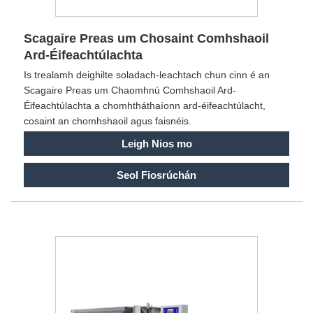
Scagaire Preas um Chosaint Comhshaoil ​​
Ard-Éifeachtúlachta
Is trealamh deighilte soladach-leachtach chun cinn é an
Scagaire Preas um Chaomhnú Comhshaoil Ard-
Éifeachtúlachta a chomhtháthaíonn ard-éifeachtúlacht,
cosaint an chomhshaoil agus faisnéis.
Leigh Nios mo
Seol Fiosrúchán