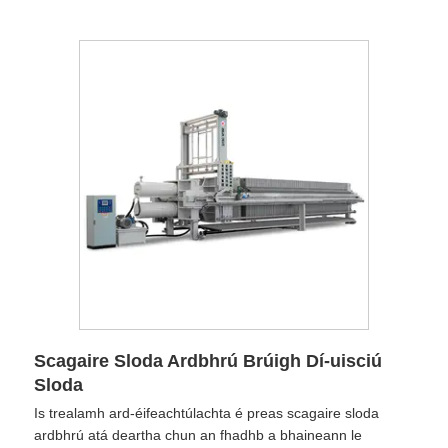
Scagaire Sloda Ardbhrú Brúigh Dí-uisciú
Sloda
Is trealamh ard-éifeachtúlachta é preas scagaire sloda
ardbhrú atá deartha chun an fhadhb a bhaineann le