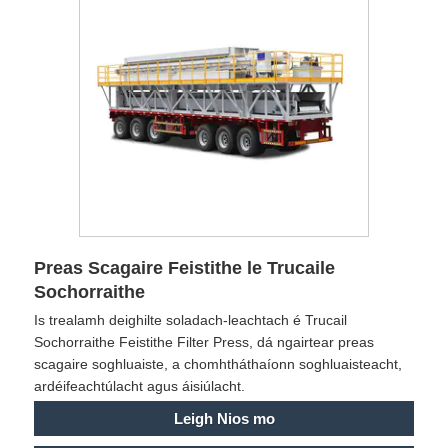
Preas Scagaire Feistithe le Trucaile
Sochorraithe
Is trealamh deighilte soladach-leachtach é Trucail
Sochorraithe Feistithe Filter Press, dá ngairtear preas
scagaire soghluaiste, a chomhtháthaíonn soghluaisteacht,
ardéifeachtúlacht agus áisiúlacht.
Leigh Nios mo