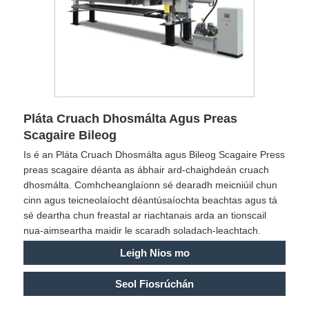
Pláta Cruach Dhosmálta Agus Preas
Scagaire Bileog
Is é an Pláta Cruach Dhosmálta agus Bileog Scagaire Press
preas scagaire déanta as ábhair ard-chaighdeán cruach
dhosmálta. Comhcheanglaíonn sé dearadh meicniúil chun
cinn agus teicneolaíocht déantúsaíochta beachtas agus tá
sé deartha chun freastal ar riachtanais arda an tionscail
nua-aimseartha maidir le scaradh soladach-leachtach.
Leigh Nios mo
Seol Fiosrúchán