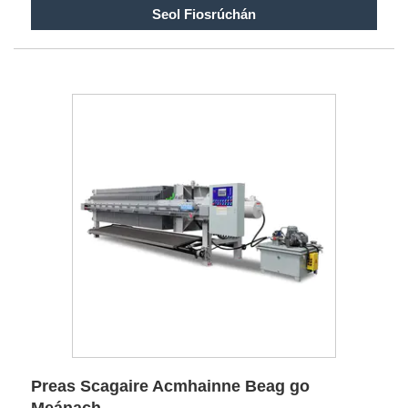
Seol Fiosrúchán
Preas Scagaire Acmhainne Beag go
Meánach