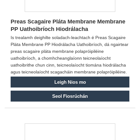
Preas Scagaire Pláta Membrane Membrane
PP Uathoibríoch Hiodrálacha
Is trealamh deighilte soladach-leachtach é Preas Scagaire
Pláta Membrane PP Hiodrálacha Uathoibríoch, dá ngairtear
preas scagaire pláta membrane polapróipiléine
uathoibríoch, a chomhcheanglaíonn teicneolaíocht
uathoibrithe chun cinn, teicneolaíocht tiomána hiodrálacha
agus teicneolaíocht scagacháin membrane polapróipiléine.
Leigh Nios mo
Seol Fiosrúchán