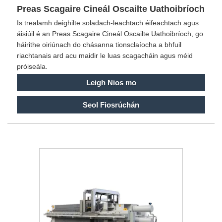
Preas Scagaire Cineál Oscailte Uathoibríoch
Is trealamh deighilte soladach-leachtach éifeachtach agus
áisiúil é an Preas Scagaire Cineál Oscailte Uathoibríoch, go
háirithe oiriúnach do chásanna tionsclaíocha a bhfuil
riachtanais ard acu maidir le luas scagacháin agus méid
próiseála.
Leigh Nios mo
Seol Fiosrúchán