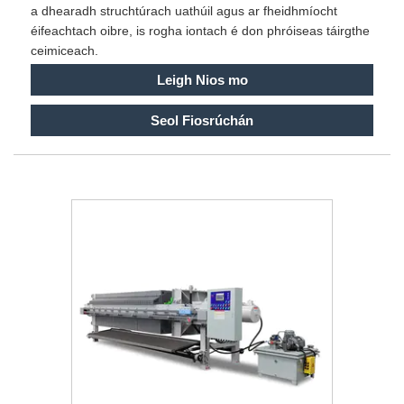
a dhearadh struchtúrach uathúil agus ar fheidhmíocht
éifeachtach oibre, is rogha iontach é don phróiseas táirgthe
ceimiceach.
Leigh Nios mo
Seol Fiosrúchán