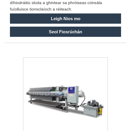
díhiodráitiú sloda a ghintear sa phróiseas cóireála
fuíolluisce tionsclaíoch a réiteach.
Leigh Nios mo
Seol Fiosrúchán