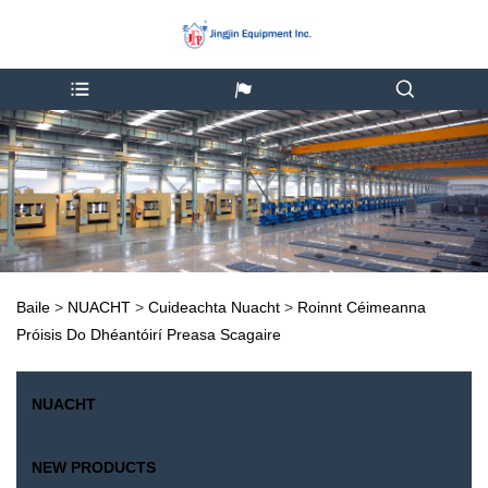
Baile
>
NUACHT
>
Cuideachta Nuacht
>
Roinnt Céimeanna
Próisis Do Dhéantóirí Preasa Scagaire
NUACHT
NEW PRODUCTS