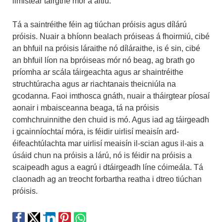
limistéar táirgthe mór á áitiú.
Tá a saintréithe féin ag tiúchan próisis agus dílárú
próisis. Nuair a bhíonn bealach próiseas á fhoirmiú, cibé
an bhfuil na próisis láraithe nó díláraithe, is é sin, cibé
an bhfuil líon na bpróiseas mór nó beag, ag brath go
príomha ar scála táirgeachta agus ar shaintréithe
struchtúracha agus ar riachtanais theicniúla na
gcodanna. Faoi imthosca gnáth, nuair a tháirgtear píosaí
aonair i mbaisceanna beaga, tá na próisis
comhchruinnithe den chuid is mó. Agus iad ag táirgeadh
i gcainníochtaí móra, is féidir uirlisí meaisín ard-
éifeachtúlachta mar uirlisí meaisín il-scian agus il-ais a
úsáid chun na próisis a lárú, nó is féidir na próisis a
scaipeadh agus a eagrú i dtáirgeadh líne cóimeála. Tá
claonadh ag an treocht forbartha reatha i dtreo tiúchan
próisis.