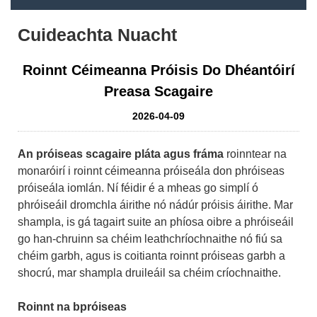
Cuideachta Nuacht
Roinnt Céimeanna Próisis Do Dhéantóirí
Preasa Scagaire
2026-04-09
An próiseas scagaire pláta agus fráma
roinntear na
monaróirí i roinnt céimeanna próiseála don phróiseas
próiseála iomlán. Ní féidir é a mheas go simplí ó
phróiseáil dromchla áirithe nó nádúr próisis áirithe. Mar
shampla, is gá tagairt suite an phíosa oibre a phróiseáil
go han-chruinn sa chéim leathchríochnaithe nó fiú sa
chéim garbh, agus is coitianta roinnt próiseas garbh a
shocrú, mar shampla druileáil sa chéim críochnaithe.
Roinnt na bpróiseas