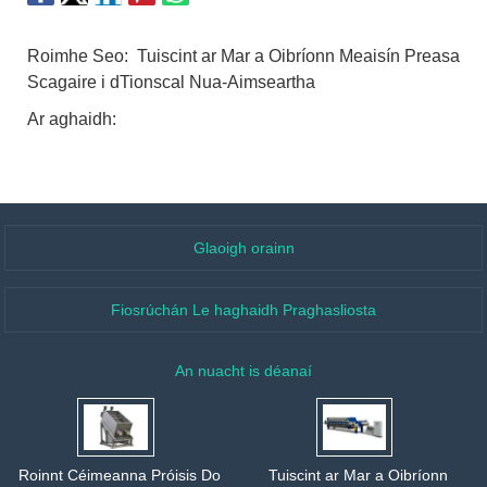
Roimhe Seo:
Tuiscint ar Mar a Oibríonn Meaisín Preasa
Scagaire i dTionscal Nua-Aimseartha
Ar aghaidh:
Glaoigh orainn
Fiosrúchán Le haghaidh Praghasliosta
An nuacht is déanaí
Roinnt Céimeanna Próisis Do
Tuiscint ar Mar a Oibríonn