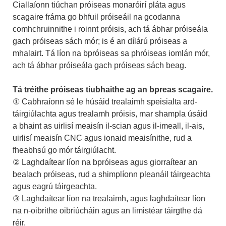
Ciallaíonn tiúchan próiseas monaróirí pláta agus
scagaire fráma go bhfuil próiseáil na gcodanna
comhchruinnithe i roinnt próisis, ach tá ábhar próiseála
gach próiseas sách mór; is é an dílárú próiseas a
mhalairt. Tá líon na bpróiseas sa phróiseas iomlán mór,
ach tá ábhar próiseála gach próiseas sách beag.
Tá tréithe próiseas tiubhaithe ag an bpreas scagaire.
① Cabhraíonn sé le húsáid trealaimh speisialta ard-
táirgiúlachta agus trealamh próisis, mar shampla úsáid
a bhaint as uirlisí meaisín il-scian agus il-imeall, il-ais,
uirlisí meaisín CNC agus ionaid meaisínithe, rud a
fheabhsú go mór táirgiúlacht.
② Laghdaítear líon na bpróiseas agus giorraítear an
bealach próiseas, rud a shimplíonn pleanáil táirgeachta
agus eagrú táirgeachta.
③ Laghdaítear líon na trealaimh, agus laghdaítear líon
na n-oibrithe oibriúcháin agus an limistéar táirgthe dá
réir.