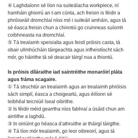
④ Laghdaíonn sé líon na suiteálacha workpiece, ní
hamháin ghiorrú an t-am cúnta, ach freisin is féidir a
phróiseáil dromchlaí níos mó i suiteáil amháin, agus tá
sé éasca freisin chun a chinntiú go cruinneas suíomh
coibhneasta na dromchlaí.
⑤ Tá trealamh speisialta agus feistí próisis casta, tá
obair ullmhúcháin táirgeachta agus infheistíocht sách
mór, go háirithe tá sé deacair táirgí nua a thiontú.
Is próisis díláraithe iad saintréithe monaróirí pláta
agus fráma scagaire.
① Tá struchtúr an trealaimh agus an trealaimh phróisis
sách simplí, éasca a choigeartú, agus éilíonn sé
leibhéal teicniúil íseal oibrithe.
② Is féidir méid gearrtha níos fabhraí a úsáid chun am
ainlithe a laghdú.
③ In oiriúint go héasca d'athruithe ar tháirgí táirgthe.
④ Tá líon mór trealaimh, go leor oibreoirí, agus tá