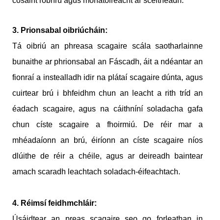
cosaint róbhrú agus monatóireacht ar sceitheadh.
3. Prionsabal oibriúcháin:
Tá oibriú an phreasa scagaire scála saotharlainne
bunaithe ar phrionsabal an Fáscadh, áit a ndéantar an
fionraí a instealladh idir na plátaí scagaire dúnta, agus
cuirtear brú i bhfeidhm chun an leacht a rith tríd an
éadach scagaire, agus na cáithníní soladacha gafa
chun císte scagaire a fhoirmiú. De réir mar a
mhéadaíonn an brú, éiríonn an císte scagaire níos
dlúithe de réir a chéile, agus ar deireadh baintear
amach scaradh leachtach soladach-éifeachtach.
4. Réimsí feidhmchláir:
Úsáidtear an preas scagaire seo go forleathan in