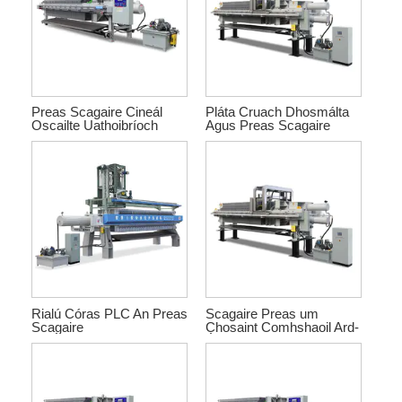
Preas Scagaire Cineál
Pláta Cruach Dhosmálta
Oscailte Uathoibríoch
Agus Preas Scagaire
Bileog
Rialú Córas PLC An Preas
Scagaire Preas um
Scagaire
Chosaint Comhshaoil ​​Ard-
Éifeachtúlachta