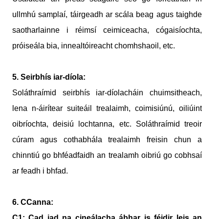
ullmhú samplaí, táirgeadh ar scála beag agus taighde
saotharlainne i réimsí ceimiceacha, cógaisíochta,
próiseála bia, innealtóireacht chomhshaoil, etc.
5. Seirbhís iar-díola:
Soláthraímid seirbhís iar-díolacháin chuimsitheach,
lena n-áirítear suiteáil trealaimh, coimisiúnú, oiliúint
oibríochta, deisiú lochtanna, etc. Soláthraímid treoir
cúram agus cothabhála trealaimh freisin chun a
chinntiú go bhféadfaidh an trealamh oibriú go cobhsaí
ar feadh i bhfad.
6. CCanna:
C1: Cad iad na cineálacha ábhar is féidir leis an