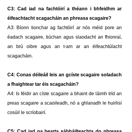
C3: Cad iad na fachtóirí a théann i bhfeidhm ar
éifeachtacht scagacháin an phreasa scagaire?
A3: Bíonn tionchar ag fachtóirí ar nós méid pore an
éadach scagaire, tiúchan agus slaodacht an fhionraí,
an brú oibre agus an t-am ar an éifeachtúlacht
scagacháin.
C4: Conas déileáil leis an gcíste scagaire soladach
a fhaightear tar éis scagacháin?
A4: Is féidir an císte scagaire a bhaint de láimh tríd an
preas scagaire a scaoileadh, nó a ghlanadh le huirlisí
cosúil le scríobairí.
C5: Cad iad na bearta sábháilteachta do phreasa