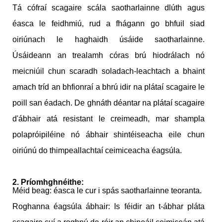
Tá cófraí ​​scagaire scála saotharlainne dlúth agus
éasca le feidhmiú, rud a fhágann go bhfuil siad
oiriúnach le haghaidh úsáide saotharlainne.
Úsáideann an trealamh córas brú hiodrálach nó
meicniúil chun scaradh soladach-leachtach a bhaint
amach tríd an bhfionraí a bhrú idir na plátaí scagaire le
poill san éadach. De ghnáth déantar na plátaí scagaire
d'ábhair atá resistant le creimeadh, mar shampla
polapróipiléine nó ábhair shintéiseacha eile chun
oiriúnú do thimpeallachtaí ceimiceacha éagsúla.
2. Príomhghnéithe:
Méid beag: éasca le cur i spás saotharlainne teoranta.
Roghanna éagsúla ábhair: Is féidir an t-ábhar pláta