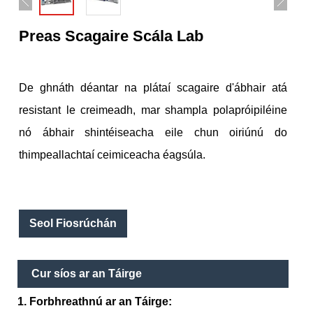
Preas Scagaire Scála Lab
De ghnáth déantar na plátaí scagaire d'ábhair atá
resistant le creimeadh, mar shampla polapróipiléine
nó ábhair shintéiseacha eile chun oiriúnú do
thimpeallachtaí ceimiceacha éagsúla.
Seol Fiosrúchán
Cur síos ar an Táirge
1. Forbhreathnú ar an Táirge: