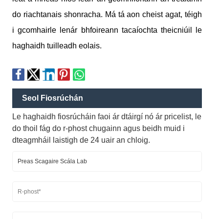
do riachtanais shonracha. Má tá aon cheist agat, téigh
i gcomhairle lenár bhfoireann tacaíochta theicniúil le
haghaidh tuilleadh eolais.
Seol Fiosrúchán
Le haghaidh fiosrúcháin faoi ár dtáirgí nó ár pricelist, le
do thoil fág do r-phost chugainn agus beidh muid i
dteagmháil laistigh de 24 uair an chloig.