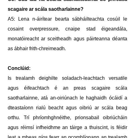
scagaire ar scála saotharlainne?
A5: Lena n-áirítear bearta sábháilteachta cosúil le
cosaint overpressure, cnaipe stad éigeandála,
monatóireacht ar sceitheadh agus páirteanna déanta
as ábhair frith-chreimeadh.
Conclúid:
Is trealamh deighilte soladach-leachtach versatile
agus éifeachtach é an preas scagaire scála
saotharlainne, atá an-oiriúnach le haghaidh ócáidí a
dteastaíonn rialú beacht agus oibriú ar scála beag
orthu. Trí phríomhghnéithe, prionsabail oibriúcháin
agus réimsí infheidhme an táirge a thuiscint, is féidir
leat a mheas níos fearr an gcomhlíonann an trealamh