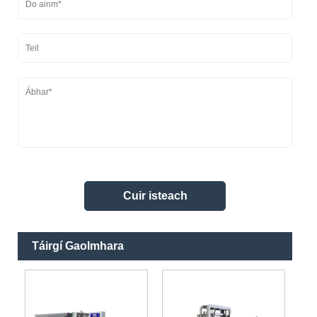
Táirgí Gaolmhara