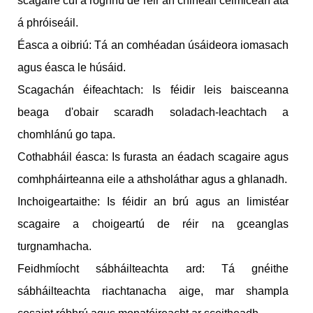
scagaire cuí a roghnú de réir an chineáil ceimiceán atá
á phróiseáil.
Éasca a oibriú: Tá an comhéadan úsáideora iomasach
agus éasca le húsáid.
Scagachán éifeachtach: Is féidir leis baisceanna
beaga d'obair scaradh soladach-leachtach a
chomhlánú go tapa.
Cothabháil éasca: Is furasta an éadach scagaire agus
comhpháirteanna eile a athsholáthar agus a ghlanadh.
Inchoigeartaithe: Is féidir an brú agus an limistéar
scagaire a choigeartú de réir na gceanglas
turgnamhacha.
Feidhmíocht sábháilteachta ard: Tá gnéithe
sábháilteachta riachtanacha aige, mar shampla