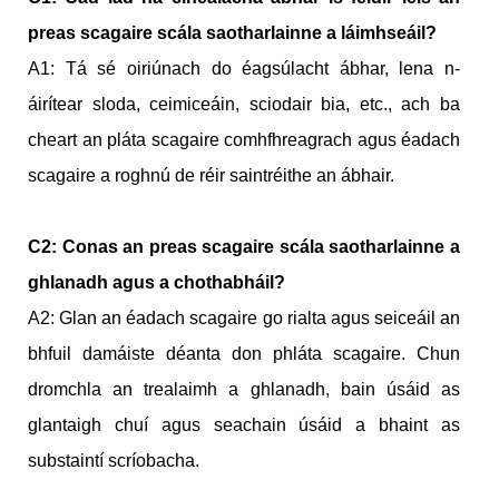
preas scagaire scála saotharlainne a láimhseáil?
A1: Tá sé oiriúnach do éagsúlacht ábhar, lena n-
áirítear sloda, ceimiceáin, sciodair bia, etc., ach ba
cheart an pláta scagaire comhfhreagrach agus éadach
scagaire a roghnú de réir saintréithe an ábhair.
C2: Conas an preas scagaire scála saotharlainne a
ghlanadh agus a chothabháil?
A2: Glan an éadach scagaire go rialta agus seiceáil an
bhfuil damáiste déanta don phláta scagaire. Chun
dromchla an trealaimh a ghlanadh, bain úsáid as
glantaigh chuí agus seachain úsáid a bhaint as
substaintí scríobacha.