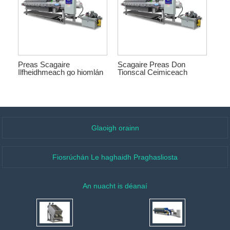
Preas Scagaire
Scagaire Preas Don
Ilfheidhmeach go hiomlán
Tionscal Ceimiceach
Uathoibríoch
Glaoigh orainn
Fiosrúchán Le haghaidh Praghasliosta
An nuacht is déanaí