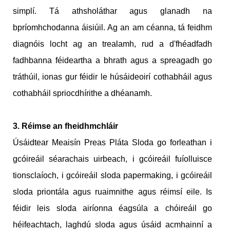
simplí. Tá athsholáthar agus glanadh na
bpríomhchodanna áisiúil. Ag an am céanna, tá feidhm
diagnóis locht ag an trealamh, rud a d'fhéadfadh
fadhbanna féideartha a bhrath agus a spreagadh go
tráthúil, ionas gur féidir le húsáideoirí cothabháil agus
cothabháil spriocdhírithe a dhéanamh.
3. Réimse an fheidhmchláir
Úsáidtear Meaisín Preas Pláta Sloda go forleathan i
gcóireáil séarachais uirbeach, i gcóireáil fuíolluisce
tionsclaíoch, i gcóireáil sloda papermaking, i gcóireáil
sloda priontála agus ruaimnithe agus réimsí eile. Is
féidir leis sloda airíonna éagsúla a chóireáil go
héifeachtach, laghdú sloda agus úsáid acmhainní a