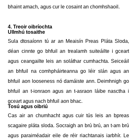
bhaint amach, agus cur le cosaint an chomhshaoil.
4. Treoir oibríochta
Ullmhú tosaithe
Sula dtosaíonn tú ar an Meaisín Preas Pláta Sloda,
déan cinnte go bhfuil an trealamh suiteáilte i gceart
agus ceangailte leis an soláthar cumhachta. Seiceáil
an bhfuil na comhpháirteanna go léir slán agus an
bhfuil aon looseness nó damáiste ann. Deimhnigh go
bhfuil an t-ionraon agus an t-asraon láibe nasctha i
gceart agus nach bhfuil aon bhac.
Tosú agus oibriú
Cas air an chumhacht agus cuir tús leis an bpreas
scagaire pláta sloda. Socraigh an brú brú, an t-am brú
agus paraiméadair eile de réir riachtanais iarbhír. Le