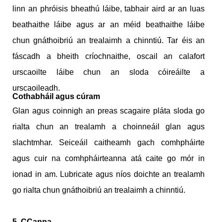
linn an phróisis bheathú láibe, tabhair aird ar an luas
beathaithe láibe agus ar an méid beathaithe láibe
chun gnáthoibriú an trealaimh a chinntiú. Tar éis an
fáscadh a bheith críochnaithe, oscail an calafort
urscaoilte láibe chun an sloda cóireáilte a
urscaoileadh.
Cothabháil agus cúram
Glan agus coinnigh an preas scagaire pláta sloda go
rialta chun an trealamh a choinneáil glan agus
slachtmhar. Seiceáil caitheamh gach comhpháirte
agus cuir na comhpháirteanna atá caite go mór in
ionad in am. Lubricate agus níos doichte an trealamh
go rialta chun gnáthoibriú an trealaimh a chinntiú.
5. CCanna