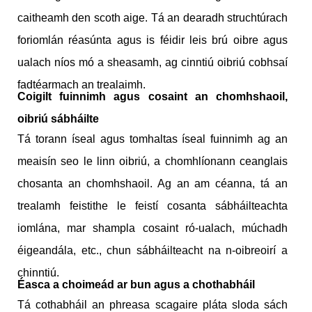
caitheamh den scoth aige. Tá an dearadh struchtúrach
foriomlán réasúnta agus is féidir leis brú oibre agus
ualach níos mó a sheasamh, ag cinntiú oibriú cobhsaí
fadtéarmach an trealaimh.
Coigilt fuinnimh agus cosaint an chomhshaoil,
oibriú sábháilte
Tá torann íseal agus tomhaltas íseal fuinnimh ag an
meaisín seo le linn oibriú, a chomhlíonann ceanglais
chosanta an chomhshaoil. Ag an am céanna, tá an
trealamh feistithe le feistí cosanta sábháilteachta
iomlána, mar shampla cosaint ró-ualach, múchadh
éigeandála, etc., chun sábháilteacht na n-oibreoirí a
chinntiú.
Éasca a choimeád ar bun agus a chothabháil
Tá cothabháil an phreasa scagaire pláta sloda sách