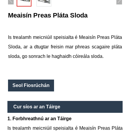
Meaisín Preas Pláta Sloda
Is trealamh meicniúil speisialta é Meaisín Preas Pláta
Sloda, ar a dtugtar freisin mar phreas scagaire pláta
sloda, go sonrach le haghaidh cóireála sloda.
Seol Fiosrúchán
Cur síos ar an Táirge
1. Forbhreathnú ar an Táirge
Is trealamh meicniúil speisialta é Meaisín Preas Pláta