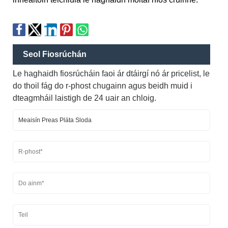
Seol Fiosrúchán
Le haghaidh fiosrúcháin faoi ár dtáirgí nó ár pricelist, le
do thoil fág do r-phost chugainn agus beidh muid i
dteagmháil laistigh de 24 uair an chloig.