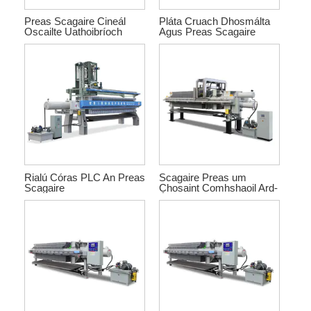
Preas Scagaire Cineál
Pláta Cruach Dhosmálta
Oscailte Uathoibríoch
Agus Preas Scagaire
Bileog
Rialú Córas PLC An Preas
Scagaire Preas um
Scagaire
Chosaint Comhshaoil ​​Ard-
Éifeachtúlachta