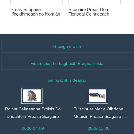
Preas Scagaire
Scagaire Preas Don
Ilfheidhmeach go hiomlán
Tionscal Ceimiceach
Uathoibríoch
Glaoigh orainn
Fiosrúchán Le haghaidh Praghasliosta
An nuacht is déanaí
Roinnt Céimeanna Próisis Do
Tuiscint ar Mar a Oibríonn
Dhéantóirí Preasa Scagaire
Meaisín Preasa Scagaire i
dTionscal Nua-Aimseartha
2026-04-09
2025-11-20