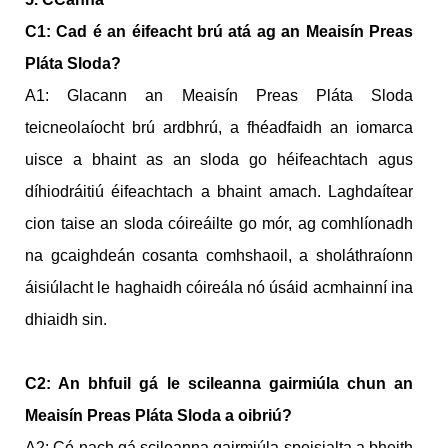
C1: Cad é an éifeacht brú atá ag an Meaisín Preas
Pláta Sloda?
A1: Glacann an Meaisín Preas Pláta Sloda
teicneolaíocht brú ardbhrú, a fhéadfaidh an iomarca
uisce a bhaint as an sloda go héifeachtach agus
díhiodráitiú éifeachtach a bhaint amach. Laghdaítear
cion taise an sloda cóireáilte go mór, ag comhlíonadh
na gcaighdeán cosanta comhshaoil, a sholáthraíonn
áisiúlacht le haghaidh cóireála nó úsáid acmhainní ina
dhiaidh sin.
C2: An bhfuil gá le scileanna gairmiúla chun an
Meaisín Preas Pláta Sloda a oibriú?
A2: Cé nach gá scileanna gairmiúla speisialta a bheith