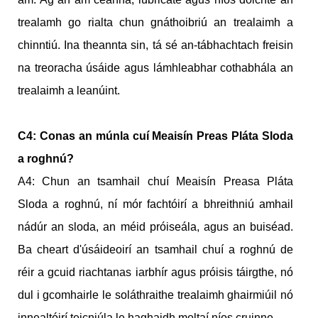
trealamh go rialta chun gnáthoibriú an trealaimh a
chinntiú. Ina theannta sin, tá sé an-tábhachtach freisin
na treoracha úsáide agus lámhleabhar cothabhála an
trealaimh a leanúint.
C4: Conas an múnla cuí Meaisín Preas Pláta Sloda
a roghnú?
A4: Chun an tsamhail chuí Meaisín Preasa Pláta
Sloda a roghnú, ní mór fachtóirí a bhreithniú amhail
nádúr an sloda, an méid próiseála, agus an buiséad.
Ba cheart d'úsáideoirí an tsamhail chuí a roghnú de
réir a gcuid riachtanas iarbhír agus próisis táirgthe, nó
dul i gcomhairle le soláthraithe trealaimh ghairmiúil nó
innealtóirí teicniúla le haghaidh moltaí níos cruinne.