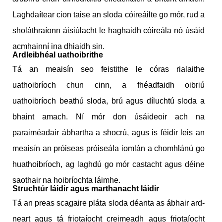
Laghdaítear cion taise an sloda cóireáilte go mór, rud a
sholáthraíonn áisiúlacht le haghaidh cóireála nó úsáid
acmhainní ina dhiaidh sin.
Ardleibhéal uathoibrithe
Tá an meaisín seo feistithe le córas rialaithe
uathoibríoch chun cinn, a fhéadfaidh oibriú
uathoibríoch beathú sloda, brú agus díluchtú sloda a
bhaint amach. Ní mór don úsáideoir ach na
paraiméadair ábhartha a shocrú, agus is féidir leis an
meaisín an próiseas próiseála iomlán a chomhlánú go
huathoibríoch, ag laghdú go mór castacht agus déine
saothair na hoibríochta láimhe.
Struchtúr láidir agus marthanacht láidir
Tá an preas scagaire pláta sloda déanta as ábhair ard-
neart agus tá friotaíocht creimeadh agus friotaíocht