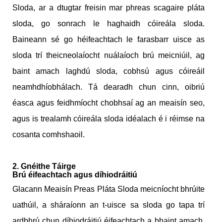
Sloda, ar a dtugtar freisin mar phreas scagaire pláta
sloda, go sonrach le haghaidh cóireála sloda.
Baineann sé go héifeachtach le farasbarr uisce as
sloda trí theicneolaíocht nuálaíoch brú meicniúil, ag
baint amach laghdú sloda, cobhsú agus cóireáil
neamhdhíobhálach. Tá dearadh chun cinn, oibriú
éasca agus feidhmíocht chobhsaí ag an meaisín seo,
agus is trealamh cóireála sloda idéalach é i réimse na
cosanta comhshaoil.
2. Gnéithe Táirge
Brú éifeachtach agus díhiodráitiú
Glacann Meaisín Preas Pláta Sloda meicníocht bhrúite
uathúil, a sháraíonn an t-uisce sa sloda go tapa trí
ardbhrú chun díhiodráitiú éifeachtach a bhaint amach.