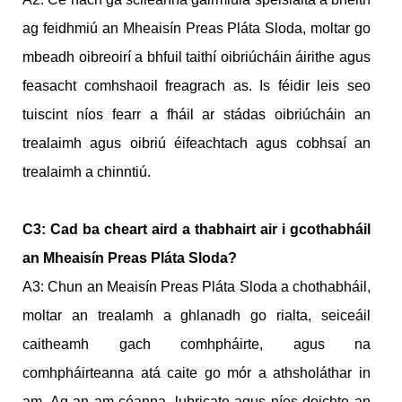
ag feidhmiú an Mheaisín Preas Pláta Sloda, moltar go
mbeadh oibreoirí a bhfuil taithí oibriúcháin áirithe agus
feasacht comhshaoil freagrach as. Is féidir leis seo
tuiscint níos fearr a fháil ar stádas oibriúcháin an
trealaimh agus oibriú éifeachtach agus cobhsaí an
trealaimh a chinntiú.
C3: Cad ba cheart aird a thabhairt air i gcothabháil
an Mheaisín Preas Pláta Sloda?
A3: Chun an Meaisín Preas Pláta Sloda a chothabháil,
moltar an trealamh a ghlanadh go rialta, seiceáil
caitheamh gach comhpháirte, agus na
comhpháirteanna atá caite go mór a athsholáthar in
am. Ag an am céanna, lubricate agus níos doichte an