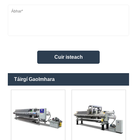
Táirgí Gaolmhara